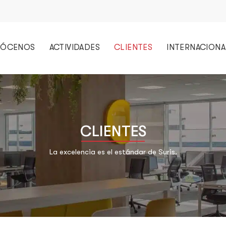
ÓCENOS
ACTIVIDADES
CLIENTES
INTERNACIONA
CLIENTES
La excelencia es el estándar de Suris.