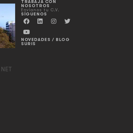
TRABAJA CON
NOSOTROS
Envíanos tu C.V.
SÍGUENOS
NOVEDADES / BLOG
SURIS
 NET