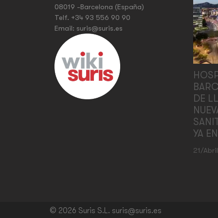
08019 -Barcelona (España)
Telf.
+34 93 556 90 90
Email:
suris@suris.es
HOSP
BARC
DE L
NUEV
SANI
YA E
21/abri
© 2026 Suris S.L. suris@suris.es