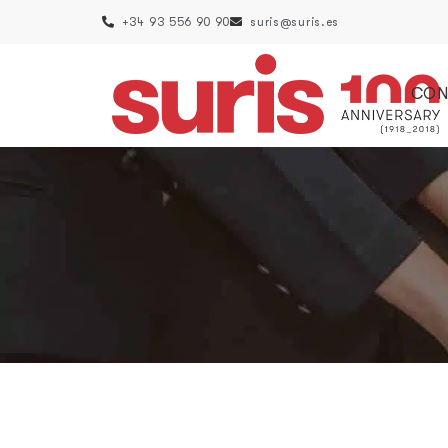
+34 93 556 90 90
suris@suris.es
CON