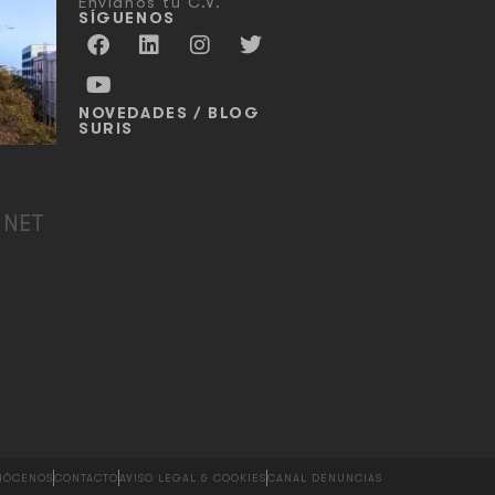
Envíanos tu C.V.
SÍGUENOS
NOVEDADES / BLOG
SURIS
 NET
NÓCENOS
CONTACTO
AVISO LEGAL & COOKIES
CANAL DENUNCIAS