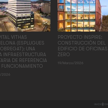
ITAL VITHAS
PROYECTO INSPIRE:
ELONA (ESPLUGUES
CONSTRUCCIÓN DEL
LOBREGAT): UNA
EDIFICIO DE OFICINAS
A INFRAESTRUCTURA
ZERO
TARIA DE REFERENCIA
19/marzo/2026
N FUNCIONAMIENTO
l/2026
INICIO
CO