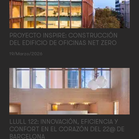
PROYECTO INSPIRE: CONSTRUCCIÓN
DEL EDIFICIO DE OFICINAS NET ZERO
19/marzo/2026
LLULL 122: INNOVACIÓN, EFICIENCIA Y
CONFORT EN EL CORAZÓN DEL 22@ DE
BARCELONA