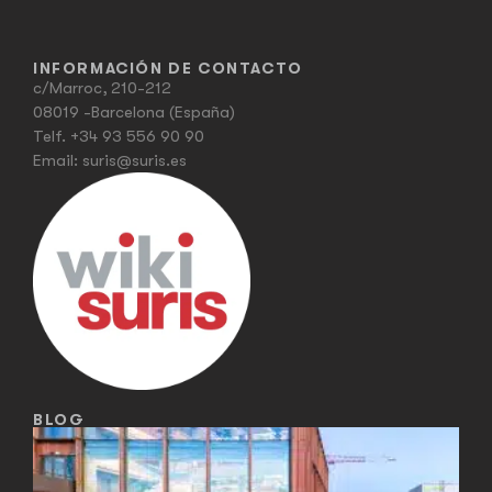
INFORMACIÓN DE CONTACTO
c/Marroc, 210-212
08019 -Barcelona (España)
Telf.
+34 93 556 90 90
Email:
suris@suris.es
BLOG