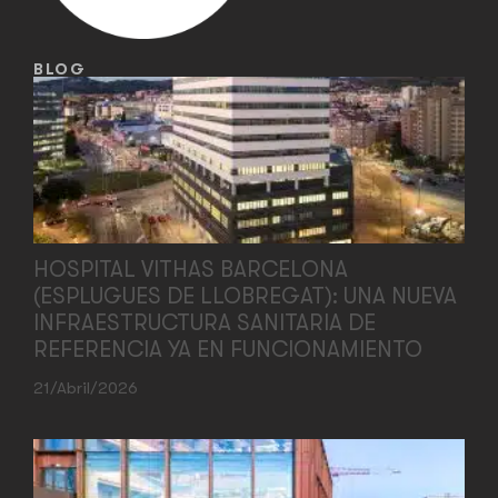
BLOG
HOSPITAL VITHAS BARCELONA
(ESPLUGUES DE LLOBREGAT): UNA NUEVA
INFRAESTRUCTURA SANITARIA DE
REFERENCIA YA EN FUNCIONAMIENTO
21/abril/2026