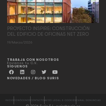
PROYECTO INSPIRE: CONSTRUCCIÓN
DEL EDIFICIO DE OFICINAS NET ZERO
19/marzo/2026
TRABAJA CON NOSOTROS
Envíanos tu C.V.
SÍGUENOS
NOVEDADES / BLOG SURIS
INICIO
CONÓCENOS
CONTACTO
AVISO LEGAL & COOKIES
CANAL DENUNCIAS