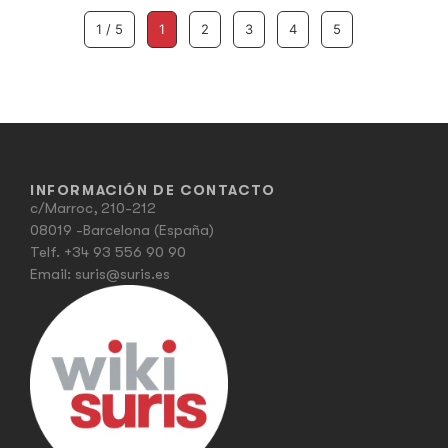
1 / 5
1
2
3
4
5
INFORMACIÓN DE CONTACTO
c/Marroc, 210-212
08019 -Barcelona (España)
Telf.
+34 93 556 90 90
Email:
suris@suris.es