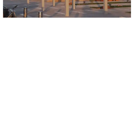
AEROPUERTO DE FEZ-SAÏSS
Industrial
|
Transportes ferroviarios y aeropuertos
Marruecos