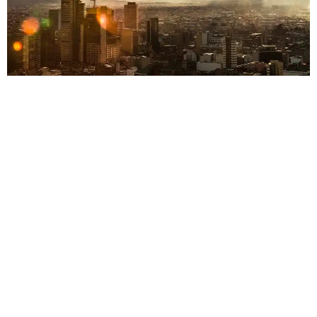
BD BACATÁ
Edificación
|
Hoteles
Colombia