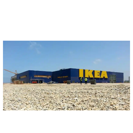
IKEA ZENATA
Edificación
|
Naves logísticas
Marruecos