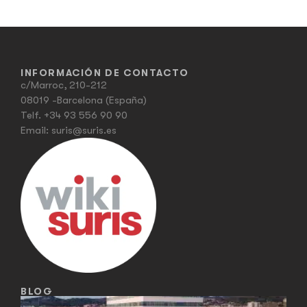
INFORMACIÓN DE CONTACTO
c/Marroc, 210-212
08019 -Barcelona (España)
Telf.
+34 93 556 90 90
Email:
suris@suris.es
BLOG