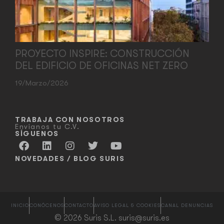
PROYECTO INSPIRE: CONSTRUCCIÓN
DEL EDIFICIO DE OFICINAS NET ZERO
19/marzo/2026
TRABAJA CON NOSOTROS
Envíanos tu C.V.
SÍGUENOS
NOVEDADES / BLOG SURIS
INICIO
CONÓCENOS
CONTACTO
AVISO LEGAL & COOKIES
CANAL DENUNCIAS
© 2026 Suris S.L. suris@suris.es