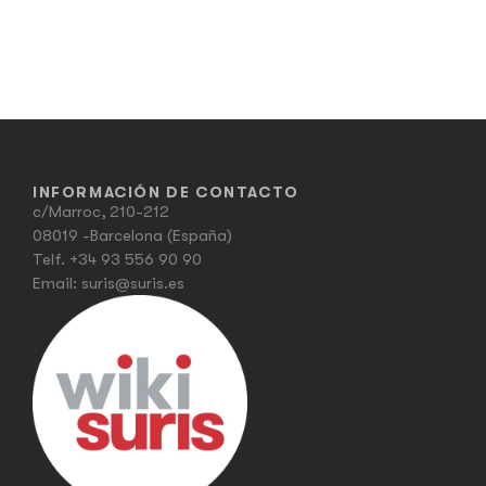
INFORMACIÓN DE CONTACTO
c/Marroc, 210-212
08019 -Barcelona (España)
Telf.
+34 93 556 90 90
Email:
suris@suris.es