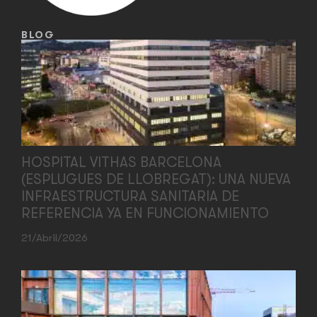
BLOG
HOSPITAL VITHAS BARCELONA
(ESPLUGUES DE LLOBREGAT): UNA NUEVA
INFRAESTRUCTURA SANITARIA DE
REFERENCIA YA EN FUNCIONAMIENTO
21/abril/2026