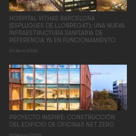
HOSPITAL VITHAS BARCELONA
(ESPLUGUES DE LLOBREGAT): UNA NUEVA
INFRAESTRUCTURA SANITARIA DE
REFERENCIA YA EN FUNCIONAMIENTO
21/abril/2026
PROYECTO INSPIRE: CONSTRUCCIÓN
DEL EDIFICIO DE OFICINAS NET ZERO
19/marzo/2026