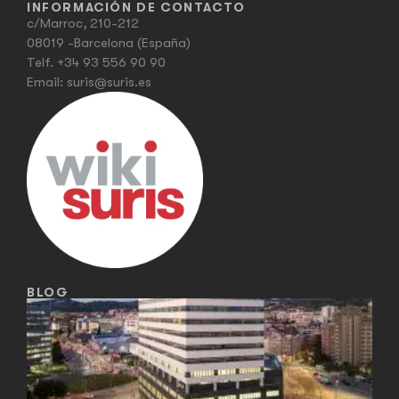
INFORMACIÓN DE CONTACTO
c/Marroc, 210-212
08019 -Barcelona (España)
Telf.
+34 93 556 90 90
Email:
suris@suris.es
BLOG