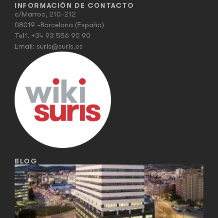
INFORMACIÓN DE CONTACTO
c/Marroc, 210-212
08019 -Barcelona (España)
Telf.
+34 93 556 90 90
Email:
suris@suris.es
BLOG