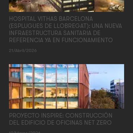
HOSPITAL VITHAS BARCELONA
(ESPLUGUES DE LLOBREGAT): UNA NUEVA
INFRAESTRUCTURA SANITARIA DE
REFERENCIA YA EN FUNCIONAMIENTO
21/abril/2026
PROYECTO INSPIRE: CONSTRUCCIÓN
DEL EDIFICIO DE OFICINAS NET ZERO
19/marzo/2026