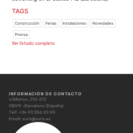
TAGS
Construcción
Ferias
Instalaciones
Novedades
Prensa
Ver listado completo
INFORMACIÓN DE CONTACTO
c/Marroc, 210-212
08019 -Barcelona (España)
Telf.
+34 93 556 90 90
Email:
suris@suris.es