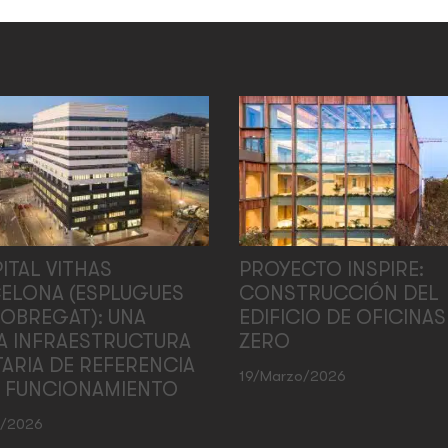
ITAL VITHAS
PROYECTO INSPIRE:
ELONA (ESPLUGUES
CONSTRUCCIÓN DEL
LOBREGAT): UNA
EDIFICIO DE OFICINAS
A INFRAESTRUCTURA
ZERO
TARIA DE REFERENCIA
19/marzo/2026
N FUNCIONAMIENTO
l/2026