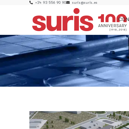
+34 93 556 90 90
suris@suris.es
CON