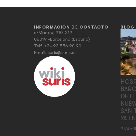
INFORMACIÓN DE CONTACTO
BLOG
c/Marroc, 210-212
08019 -Barcelona (España)
Telf.
+34 93 556 90 90
Email:
suris@suris.es
HOSP
BARC
DE L
NUEV
SANI
YA E
21/abri