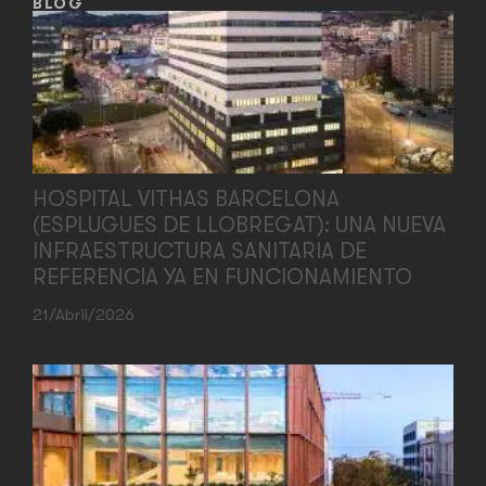
BLOG
HOSPITAL VITHAS BARCELONA
(ESPLUGUES DE LLOBREGAT): UNA NUEVA
INFRAESTRUCTURA SANITARIA DE
REFERENCIA YA EN FUNCIONAMIENTO
21/abril/2026