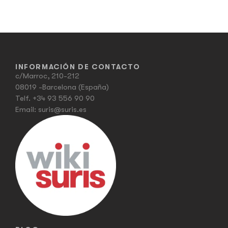
INFORMACIÓN DE CONTACTO
c/Marroc, 210-212
08019 -Barcelona (España)
Telf.
+34 93 556 90 90
Email:
suris@suris.es