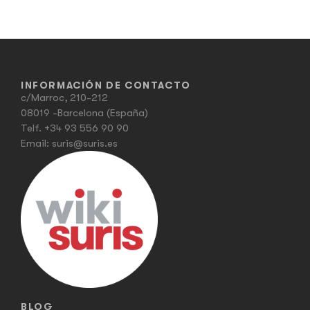
INFORMACIÓN DE CONTACTO
c/Marroc, 210-212
08019 -Barcelona (España)
Telf.
+34 93 556 90 90
Email:
suris@suris.es
BLOG