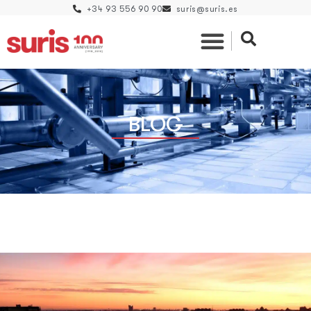
+34 93 556 90 90
suris@suris.es
BLOG