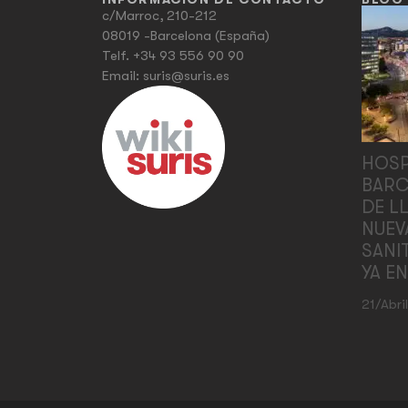
c/Marroc, 210-212
08019 -Barcelona (España)
Telf.
+34 93 556 90 90
Email:
suris@suris.es
HOSP
BARC
DE L
NUEV
SANI
YA E
21/abri