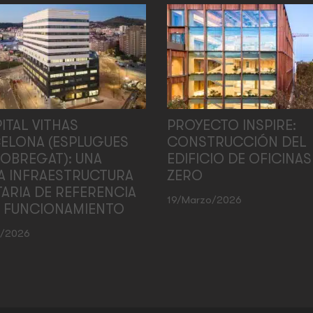
ITAL VITHAS
PROYECTO INSPIRE:
ELONA (ESPLUGUES
CONSTRUCCIÓN DEL
LOBREGAT): UNA
EDIFICIO DE OFICINAS
A INFRAESTRUCTURA
ZERO
TARIA DE REFERENCIA
19/marzo/2026
N FUNCIONAMIENTO
l/2026