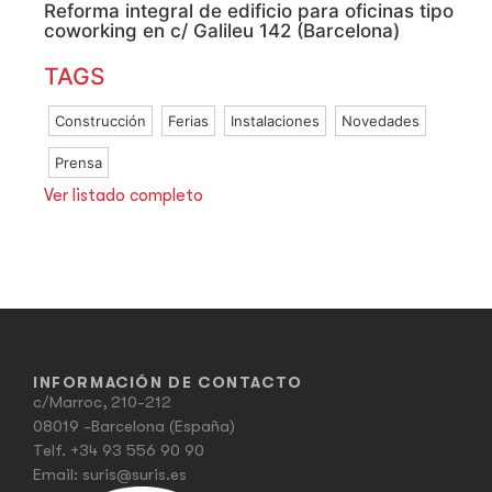
Reforma integral de edificio para oficinas tipo
coworking en c/ Galileu 142 (Barcelona)
TAGS
Construcción
Ferias
Instalaciones
Novedades
Prensa
Ver listado completo
INFORMACIÓN DE CONTACTO
c/Marroc, 210-212
08019 -Barcelona (España)
Telf.
+34 93 556 90 90
Email:
suris@suris.es