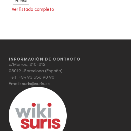
Prensa
Ver listado completo
INFORMACIÓN DE CONTACTO
c/Marroc, 210-212
08019 -Barcelona (España)
Telf.
+34 93 556 90 90
Email:
suris@suris.es