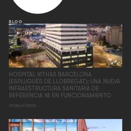
BLOG
HOSPITAL VITHAS BARCELONA
(ESPLUGUES DE LLOBREGAT): UNA NUEVA
INFRAESTRUCTURA SANITARIA DE
REFERENCIA YA EN FUNCIONAMIENTO
21/abril/2026