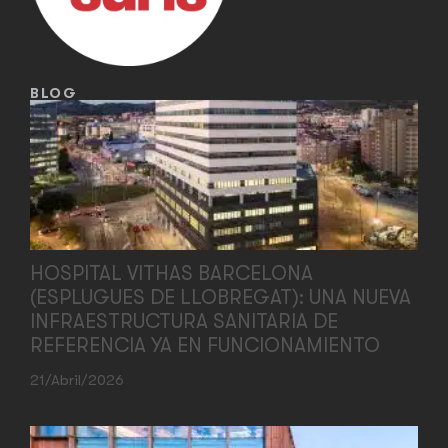
BLOG
HOSPITAL VITHAS BARCELONA
(ESPLUGUES DE LLOBREGAT): UNA NUEVA
INFRAESTRUCTURA SANITARIA DE
REFERENCIA YA EN FUNCIONAMIENTO
21/abril/2026