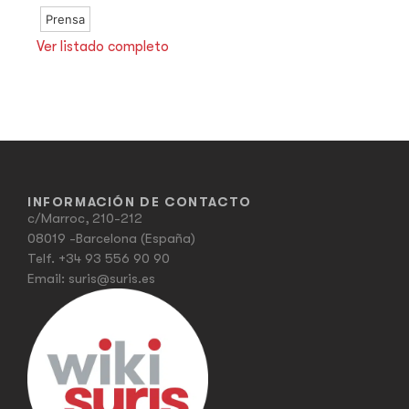
Prensa
Ver listado completo
INFORMACIÓN DE CONTACTO
c/Marroc, 210-212
08019 -Barcelona (España)
Telf.
+34 93 556 90 90
Email:
suris@suris.es