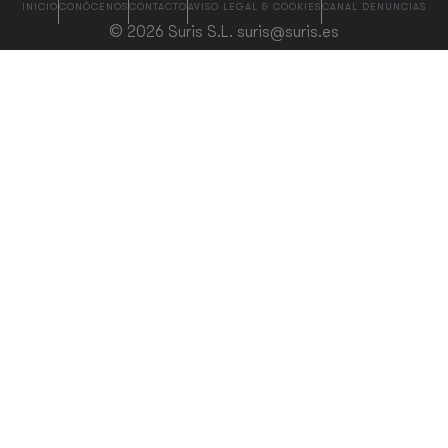
INICIO
CONÓCENOS
CONTACTO
AVISO LEGAL & COOKIES
CANAL DENUNCIAS
© 2026 Suris S.L. suris@suris.es