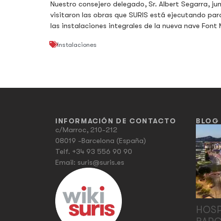
Nuestro consejero delegado, Sr. Albert Segarra, jun
visitaron las obras que SURIS está ejecutando pa
las instalaciones integrales de la nueva nave Fon
Instalaciones
INFORMACIÓN DE CONTACTO
BLOG
c/Marroc, 210-212
08019 -Barcelona (España)
Telf.
+34 93 556 90 90
Email:
suris@suris.es
HOSP