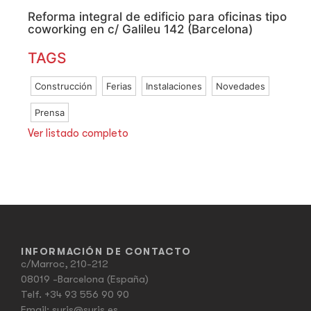
Reforma integral de edificio para oficinas tipo
coworking en c/ Galileu 142 (Barcelona)
TAGS
Construcción
Ferias
Instalaciones
Novedades
Prensa
Ver listado completo
INFORMACIÓN DE CONTACTO
c/Marroc, 210-212
08019 -Barcelona (España)
Telf.
+34 93 556 90 90
Email:
suris@suris.es