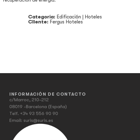
recuperación de energía.
Categoría:
Edificación
|
Hoteles
Cliente:
Fergus Hoteles
INFORMACIÓN DE CONTACTO
c/Marroc, 210-212
08019 -Barcelona (España)
Telf.
+34 93 556 90 90
Email:
suris@suris.es