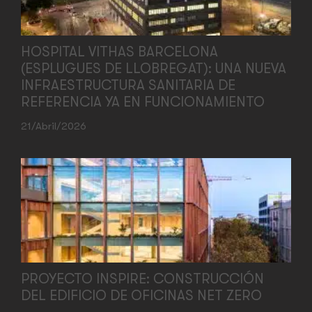
HOSPITAL VITHAS BARCELONA
(ESPLUGUES DE LLOBREGAT): UNA NUEVA
INFRAESTRUCTURA SANITARIA DE
REFERENCIA YA EN FUNCIONAMIENTO
21/abril/2026
PROYECTO INSPIRE: CONSTRUCCIÓN
DEL EDIFICIO DE OFICINAS NET ZERO