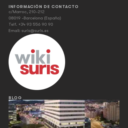
INFORMACIÓN DE CONTACTO
c/Marroc, 210-212
08019 -Barcelona (España)
Telf.
+34 93 556 90 90
Email:
suris@suris.es
BLOG