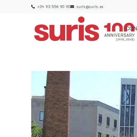
+34 93 556 90 90
suris@suris.es
CON