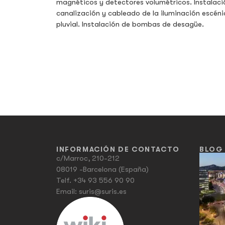
magnéticos y detectores volumétricos. Instalació
canalización y cableado de la iluminación escéni
pluvial. Instalación de bombas de desagüe.
INFORMACIÓN DE CONTACTO
BLOG
c/Marroc, 210-212
08019 -Barcelona (España)
Telf.
+34 93 556 90 90
Email:
suris@suris.es