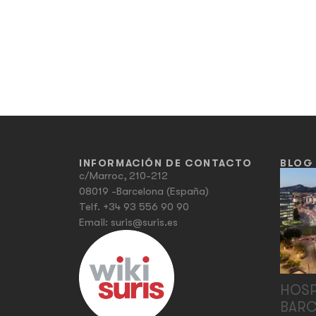
INFORMACIÓN DE CONTACTO
BLOG
c/Marroc, 210-212
08019 -Barcelona (España)
Telf.
+34 93 556 90 90
Email:
suris@suris.es
HOSP
BARC