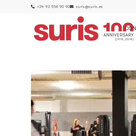
+34 93 556 90 90
suris@suris.es
CON