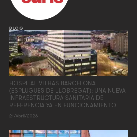
BLOG
HOSPITAL VITHAS BARCELONA
(ESPLUGUES DE LLOBREGAT): UNA NUEVA
INFRAESTRUCTURA SANITARIA DE
REFERENCIA YA EN FUNCIONAMIENTO
21/abril/2026