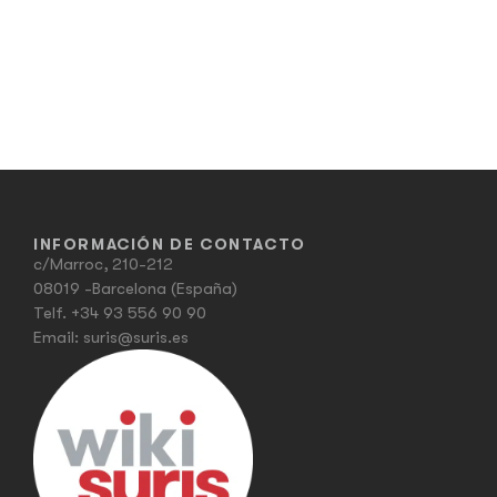
INFORMACIÓN DE CONTACTO
c/Marroc, 210-212
08019 -Barcelona (España)
Telf.
+34 93 556 90 90
Email:
suris@suris.es