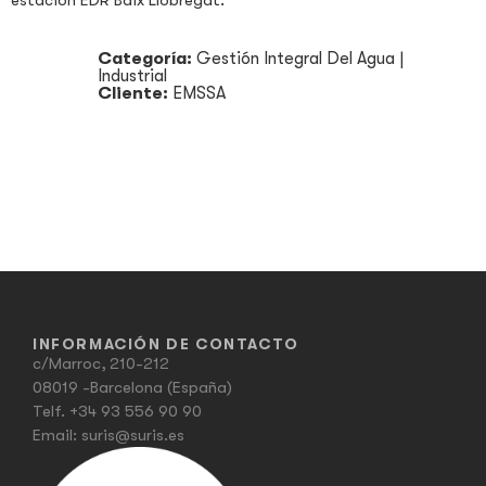
estación EDR Baix Llobregat.
Categoría:
Gestión Integral Del Agua
|
Industrial
Cliente:
EMSSA
INFORMACIÓN DE CONTACTO
c/Marroc, 210-212
08019 -Barcelona (España)
Telf.
+34 93 556 90 90
Email:
suris@suris.es