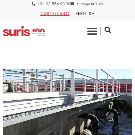
+34 93 556 90 90
suris@suris.es
CASTELLANO
ENGLISH