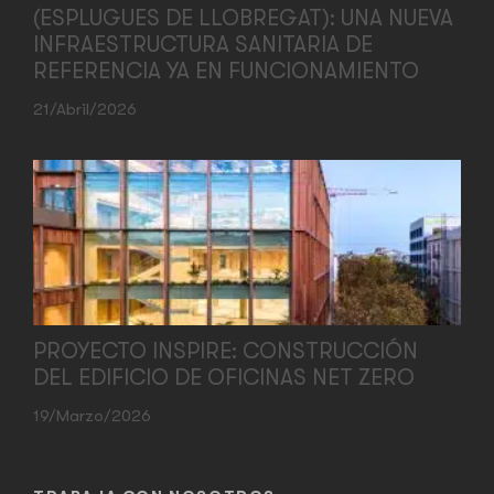
(ESPLUGUES DE LLOBREGAT): UNA NUEVA
INFRAESTRUCTURA SANITARIA DE
REFERENCIA YA EN FUNCIONAMIENTO
21/abril/2026
PROYECTO INSPIRE: CONSTRUCCIÓN
DEL EDIFICIO DE OFICINAS NET ZERO
19/marzo/2026