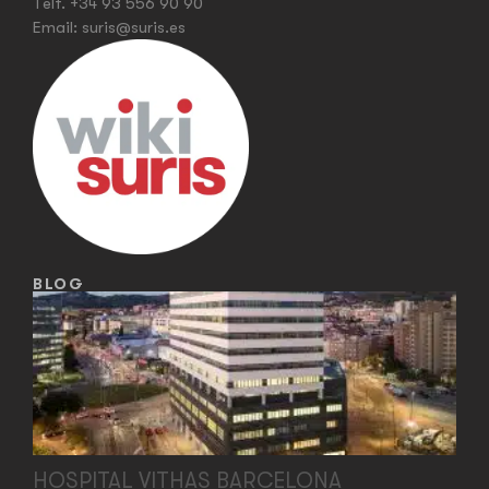
Telf.
+34 93 556 90 90
Email:
suris@suris.es
BLOG
HOSPITAL VITHAS BARCELONA