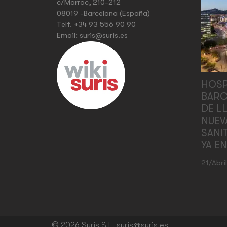
c/Marroc, 210-212
08019 -Barcelona (España)
Telf.
+34 93 556 90 90
Email:
suris@suris.es
HOSP
BARC
DE L
NUEV
SANI
YA E
21/abri
© 2026 Suris S.L. suris@suris.es