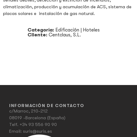
señales débiles, detección y extinción de incendios,
climatización, producción y acumulación de ACS, sistema de
placas solares e instalación de gas natural.
Categoría:
Edificación
|
Hoteles
Cliente:
Centclaus, S.L.
INFORMACIÓN DE CONTACTO
c/Marroc, 210-212
08019 -Barcelona (España)
Telf.
+34 93 556 90 90
Email:
suris@suris.es