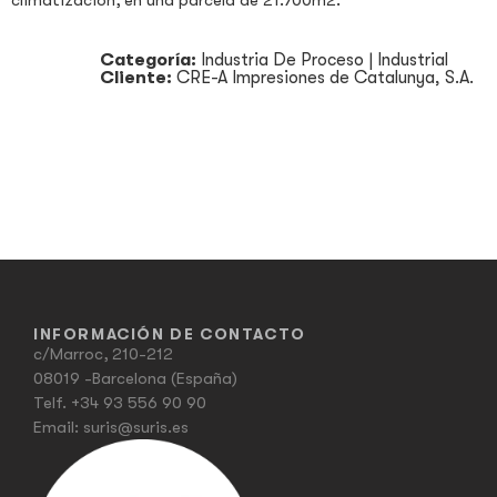
climatización, en una parcela de 21.700m2.
Categoría:
Industria De Proceso
|
Industrial
Cliente:
CRE-A Impresiones de Catalunya, S.A.
INFORMACIÓN DE CONTACTO
c/Marroc, 210-212
08019 -Barcelona (España)
Telf.
+34 93 556 90 90
Email:
suris@suris.es