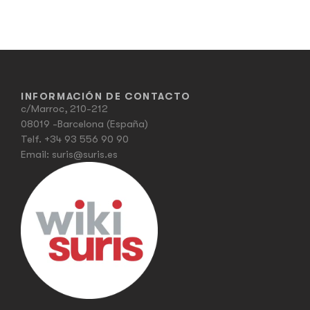
INFORMACIÓN DE CONTACTO
c/Marroc, 210-212
08019 -Barcelona (España)
Telf.
+34 93 556 90 90
Email:
suris@suris.es