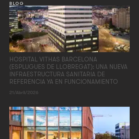
BLOG
HOSPITAL VITHAS BARCELONA
(ESPLUGUES DE LLOBREGAT): UNA NUEVA
INFRAESTRUCTURA SANITARIA DE
REFERENCIA YA EN FUNCIONAMIENTO
21/abril/2026