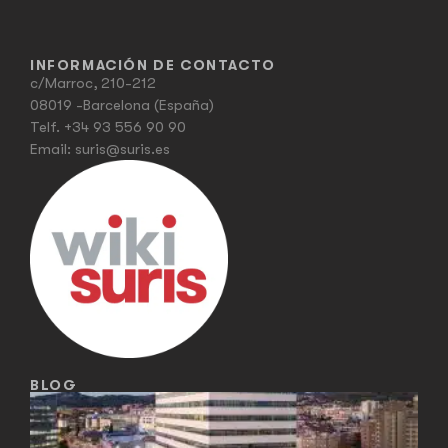
INFORMACIÓN DE CONTACTO
c/Marroc, 210-212
08019 -Barcelona (España)
Telf.
+34 93 556 90 90
Email:
suris@suris.es
BLOG