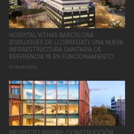
HOSPITAL VITHAS BARCELONA
(ESPLUGUES DE LLOBREGAT): UNA NUEVA
INFRAESTRUCTURA SANITARIA DE
REFERENCIA YA EN FUNCIONAMIENTO
21/abril/2026
PROYECTO INSPIRE: CONSTRUCCIÓN