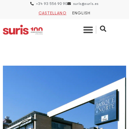
+34 93 556 90 90
suris@suris.es
CASTELLANO
ENGLISH