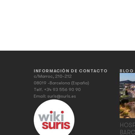
INFORMACIÓN DE CONTACTO
BLOG
c/Marroc, 210-212
08019 -Barcelona (España)
Telf.
+34 93 556 90 90
Email:
suris@suris.es
HOSP
BARC