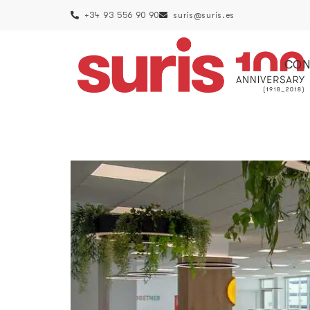
+34 93 556 90 90
suris@suris.es
CON