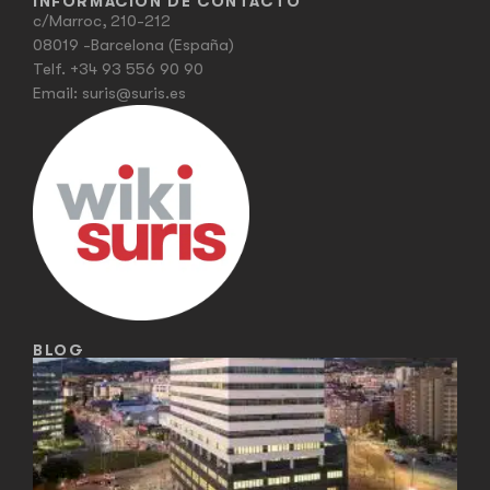
INFORMACIÓN DE CONTACTO
c/Marroc, 210-212
08019 -Barcelona (España)
Telf.
+34 93 556 90 90
Email:
suris@suris.es
BLOG