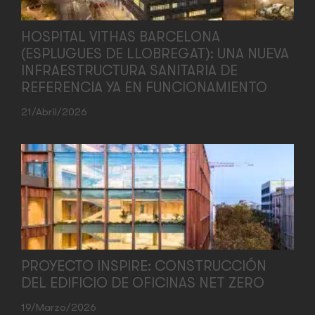
HOSPITAL VITHAS BARCELONA
(ESPLUGUES DE LLOBREGAT): UNA NUEVA
INFRAESTRUCTURA SANITARIA DE
REFERENCIA YA EN FUNCIONAMIENTO
21/abril/2026
PROYECTO INSPIRE: CONSTRUCCIÓN
DEL EDIFICIO DE OFICINAS NET ZERO
19/marzo/2026