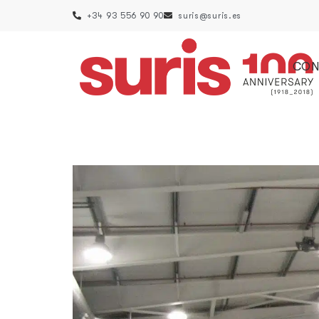
+34 93 556 90 90
suris@suris.es
CON