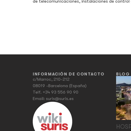
de telecomunicaciones, instalaciones de control 
INFORMACIÓN DE CONTACTO
BLOG
c/Marroc, 210-212
08019 -Barcelona (España)
Telf.
+34 93 556 90 90
Email:
suris@suris.es
HOSP