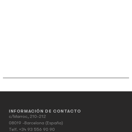
INFORMACIÓN DE CONTACTO
c/Marroc, 210-212
08019 -Barcelona (España)
Telf.
+34 93 556 90 90