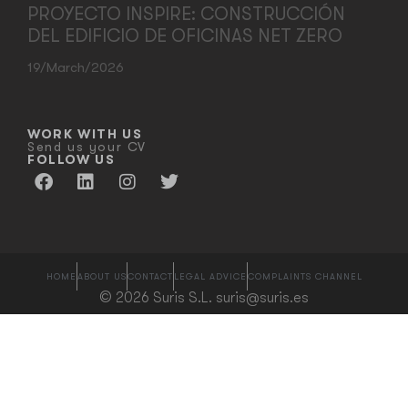
PROYECTO INSPIRE: CONSTRUCCIÓN
DEL EDIFICIO DE OFICINAS NET ZERO
19/March/2026
WORK WITH US
Send us your CV
FOLLOW US
HOME
ABOUT US
CONTACT
LEGAL ADVICE
COMPLAINTS CHANNEL
© 2026 Suris S.L. suris@suris.es