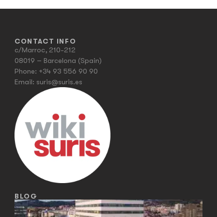
CONTACT INFO
c/Marroc, 210-212
08019 – Barcelona (Spain)
Phone:
+34 93 556 90 90
Email:
suris@suris.es
BLOG