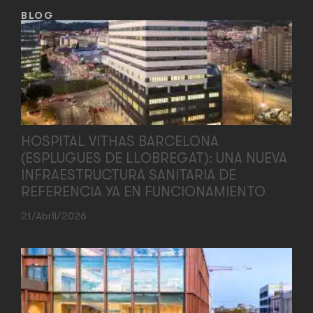
BLOG
HOSPITAL VITHAS BARCELONA
(ESPLUGUES DE LLOBREGAT): UNA NUEVA
INFRAESTRUCTURA SANITARIA DE
REFERENCIA YA EN FUNCIONAMIENTO
21/abril/2026