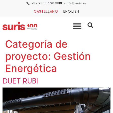
+34 93 556 90 90
suris@suris.es
CASTELLANO
ENGLISH
Categoría de
proyecto:
Gestión
Energética
DUET RUBI