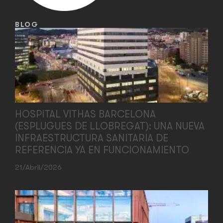
BLOG
HOSPITAL VITHAS BARCELONA
(ESPLUGUES DE LLOBREGAT): UNA NUEVA
INFRAESTRUCTURA SANITARIA DE
REFERENCIA YA EN FUNCIONAMIENTO
21/abril/2026