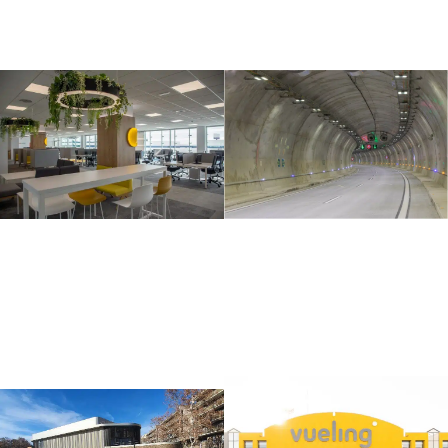
TUNEL COLL DE
Sede Corporativa
ILLA
Vueling Viladecans
Edificación
|
Instalaciones
Edificación
|
Oficinas
especiales