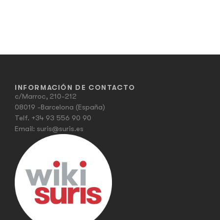
INFORMACIÓN DE CONTACTO
c/Marroc, 210-212
08019 -Barcelona (España)
Telf.
+34 93 556 90 90
Email:
suris@suris.es