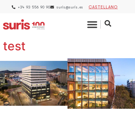
CASTELLANO
+34 93 556 90 90
suris@suris.es
test
Hospital Vithas
Construcción del
Barcelona
edificio de oficinas
(Esplugues de
Net Zero
Llobregat)
Edificación
|
Oficinas
Centros
Hospitalarios
|
Edificación