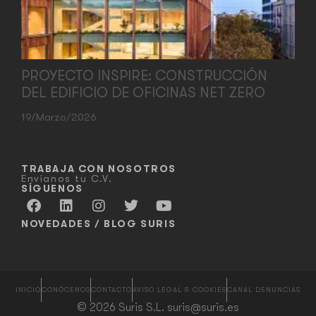
PROYECTO INSPIRE: CONSTRUCCIÓN
DEL EDIFICIO DE OFICINAS NET ZERO
19/marzo/2026
TRABAJA CON NOSOTROS
Envíanos tu C.V.
SÍGUENOS
NOVEDADES / BLOG SURIS
INICIO
CONÓCENOS
CONTACTO
AVISO LEGAL & COOKIES
CANAL DENUNCIAS
© 2026 Suris S.L. suris@suris.es