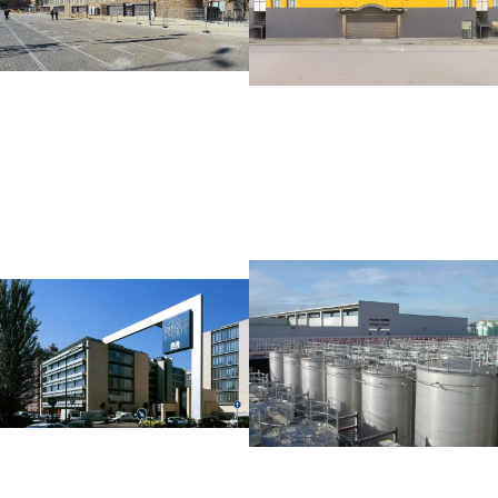
CENTRO DE
MERCAT DE
OPERACIONES Y
MONTSERRAT
LOGÍSTICA
Edificación
|
Instalaciones
VUELING
especiales
Edificación
|
Naves logísticas
ONE ROOF MADRID
QUIMIDROGA
Edificación
|
Oficinas
Industrial
|
Terminales portuarias